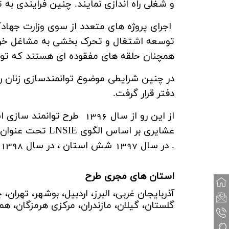
و شغلی راه اندازی نمایند. چنین فرایندی 
اجرای پروژه های متعدد از سوی وزارت جهادک
توسعه اشتغال و تحرک بخشی به مشاغل خرد د
همچنان حلقه های مفقوده ای هستند که تولید 
در چنین شرایطی موضوع توانمندسازی زنان رو
دفتر قرار گرفت.
از این رو از سال 1396 ط
عشایری بر اساس الگوی
LNSIE
تحت عنوان پ
. در سال 1397 شش استان ، در سال 1398 دوازده استان و در سال 1399 چهارده استان تحت پوشش این طرح قرار گرفتند.
استان های مجری طرح
آذربایجان غربی، البرز، اردبیل، بوشهر، تهرا
گلستان، گیلان، مازندران، مرکزي هرمزگان، هم