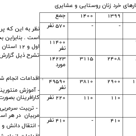
رهای خرد زنان روستایی و عشایری
1399
1400
جمع
-
-
570 نفر
نظر به این که پ
11400
نفر
تشرح ذیل گزارش
14223
3115
2408
مورد
اقدامات انجام شده مربوط به 6 
49590
3810
2900
1
نفر
- آموزش منتورین
110
110
220 نفر
کارافرینان بصورت 
مربیان در هر استان 
410
-
410 نفر
- انتقال دانش و